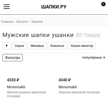
0
ШАПКИ.РУ
Главная
Каталог
Ушанки
Мужские шапки ушанки
83 товара
▼
Серые
Меховые
Кожаные
Ушаки-авиатор
Болоньевые
Из плащевки
Пилот
Фильтры
популярные
4320
4340
Monomakh
Monomakh
Шапка-ушанка мужская
Ушанка мужская пэчворк
пэчворк